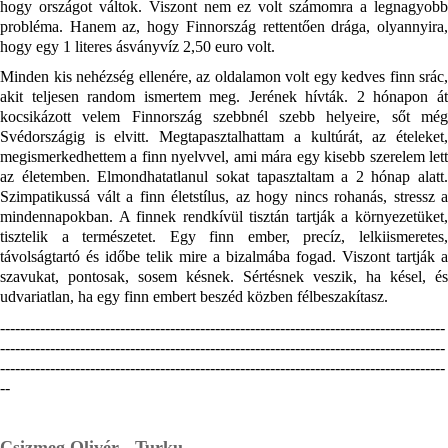
hogy országot váltok. Viszont nem ez volt számomra a legnagyobb 
probléma. Hanem az, hogy Finnország rettentően drága, olyannyira, 
hogy egy 1 literes ásványvíz 2,50 euro volt.
Minden kis nehézség ellenére, az oldalamon volt egy kedves finn srác, 
akit teljesen random ismertem meg. Jerének hívták. 2 hónapon át 
kocsikázott velem Finnország szebbnél szebb helyeire, sőt még 
Svédországig is elvitt. Megtapasztalhattam a kultúrát, az ételeket, 
megismerkedhettem a finn nyelvvel, ami mára egy kisebb szerelem lett 
az életemben. Elmondhatatlanul sokat tapasztaltam a 2 hónap alatt. 
Szimpatikussá vált a finn életstílus, az hogy nincs rohanás, stressz a 
mindennapokban. A finnek rendkívül tisztán tartják a környezetüket, 
tisztelik a természetet. Egy finn ember, precíz, lelkiismeretes, 
távolságtartó és időbe telik mire a bizalmába fogad. Viszont tartják a 
szavukat, pontosak, sosem késnek. Sértésnek veszik, ha késel, és 
udvariatlan, ha egy finn embert beszéd közben félbeszakítasz. 
-----------------------------------------------------------------------------------------
-----------------------------------------------------------------------------------------
-----------------------------------------------------------------------------------------
--
Csizmeg Olivér - Turku