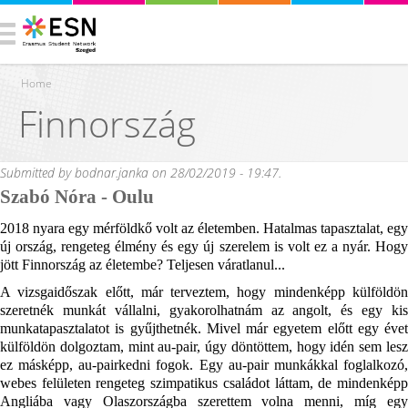
Home
Finnország
You are here
Submitted by
bodnar.janka
on 28/02/2019 - 19:47.
Szabó Nóra - Oulu
2018 nyara egy mérföldkő volt az életemben. Hatalmas tapasztalat, egy 
új ország, rengeteg élmény és egy új szerelem is volt ez a nyár. Hogy 
jött Finnország az életembe? Teljesen váratlanul...
A vizsgaidőszak előtt, már terveztem, hogy mindenképp külföldön 
szeretnék munkát vállalni, gyakorolhatnám az angolt, és egy kis 
munkatapasztalatot is gyűjthetnék. Mivel már egyetem előtt egy évet 
külföldön dolgoztam, mint au-pair, úgy döntöttem, hogy idén sem lesz 
ez másképp, au-pairkedni fogok. Egy au-pair munkákkal foglalkozó, 
webes felületen rengeteg szimpatikus családot láttam, de mindenképp 
Angliába vagy Olaszországba szerettem volna menni, míg egy 