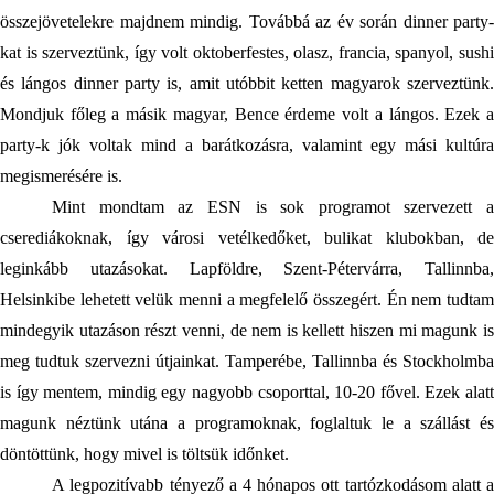
összejövetelekre majdnem mindig. Továbbá az év során dinner party-
kat is szerveztünk, így volt oktoberfestes, olasz, francia, spanyol, sushi 
és lángos dinner party is, amit utóbbit ketten magyarok szerveztünk. 
Mondjuk főleg a másik magyar, Bence érdeme volt a lángos. Ezek a 
party-k jók voltak mind a barátkozásra, valamint egy mási kultúra 
megismerésére is. 
Mint mondtam az ESN is sok programot szervezett a 
cserediákoknak, így városi vetélkedőket, bulikat klubokban, de 
leginkább utazásokat. Lapföldre, Szent-Pétervárra, Tallinnba, 
Helsinkibe lehetett velük menni a megfelelő összegért. Én nem tudtam 
mindegyik utazáson részt venni, de nem is kellett hiszen mi magunk is 
meg tudtuk szervezni útjainkat. Tamperébe, Tallinnba és Stockholmba 
is így mentem, mindig egy nagyobb csoporttal, 10-20 fővel. Ezek alatt 
magunk néztünk utána a programoknak, foglaltuk le a szállást és 
döntöttünk, hogy mivel is töltsük időnket.
A legpozitívabb tényező a 4 hónapos ott tartózkodásom alatt a 