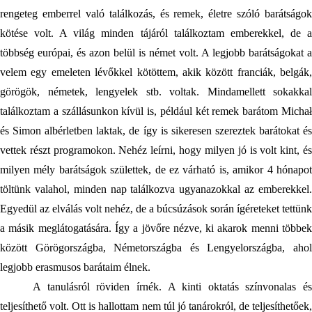
rengeteg emberrel való találkozás, és remek, életre szóló barátságok 
kötése volt. A világ minden tájáról találkoztam emberekkel, de a 
többség európai, és azon belül is német volt. A legjobb barátságokat a 
velem egy emeleten lévőkkel kötöttem, akik között franciák, belgák, 
görögök, németek, lengyelek stb. voltak. Mindamellett sokakkal 
találkoztam a szállásunkon kívül is, például két remek barátom Michał 
és Simon albérletben laktak, de így is sikeresen szereztek barátokat és 
vettek részt programokon. Nehéz leírni, hogy milyen jó is volt kint, és 
milyen mély barátságok születtek, de ez várható is, amikor 4 hónapot 
töltünk valahol, minden nap találkozva ugyanazokkal az emberekkel. 
Egyedül az elválás volt nehéz, de a búcsúzások során ígéreteket tettünk 
a másik meglátogatására. Így a jövőre nézve, ki akarok menni többek 
között Görögországba, Németországba és Lengyelországba, ahol 
legjobb erasmusos barátaim élnek.
A tanulásról röviden írnék. A kinti oktatás színvonalas és 
teljesíthető volt. Ott is hallottam nem túl jó tanárokról, de teljesíthetőek, 