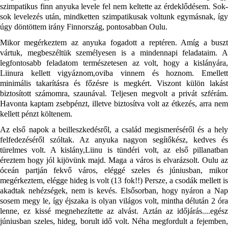
szimpatikus finn anyuka levele fel nem keltette az érdeklődésem. Sok-
sok levelezés után, mindketten szimpatikusak voltunk egymásnak, így 
úgy döntöttem irány Finnország, pontosabban Oulu. 
Mikor megérkeztem az anyuka fogadott a reptéren. Amíg a buszt 
vártuk, megbeszéltük személyesen is a mindennapi feladataim. A 
legfontosabb feladatom természetesen az volt, hogy a kislányára, 
Liinura kellett vigyáznom,oviba vinnem és hoznom. Emellett 
minimális takarításra és főzésre is megkért. Viszont külön lakást 
biztosított számomra, szaunával. Teljesen megvolt a privát szférám. 
Havonta kaptam zsebpénzt, illetve biztosítva volt az étkezés, arra nem 
kellett pénzt költenem. 
Az első napok a beilleszkedésről, a család megismeréséről és a hely 
felfedezéséről szóltak. Az anyuka nagyon segítőkész, kedves és 
türelmes volt. A kislány,Liinu is tündéri volt, az első pillanatban 
éreztem hogy jól kijövünk majd. Maga a város is elvarázsolt. Oulu az 
óceán partján fekvő város, eléggé szeles és júniusban, mikor 
megérkeztem, elégge hideg is volt (13 fok!!) Persze, a csodák mellett is 
akadtak nehézségek, nem is kevés. Elsősorban, hogy nyáron a Nap 
sosem megy le, így éjszaka is olyan világos volt, mintha délután 2 óra 
lenne, ez kissé megnehezítette az alvást. Aztán az időjárás....egész 
júniusban szeles, hideg, borult idő volt. Néha megfordult a fejemben, 