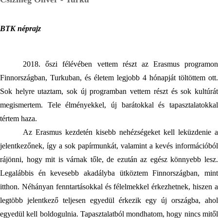
BTK néprajz
2018. őszi félévében vettem részt az Erasmus programon 
Finnországban, Turkuban, és életem legjobb 4 hónapját töltöttem ott. 
Sok helyre utaztam, sok új programban vettem részt és sok kultúrát 
megismertem. Tele élményekkel, új barátokkal és tapasztalatokkal 
tértem haza.
Az Erasmus kezdetén kisebb nehézségeket kell leküzdenie a 
jelentkezőnek, így a sok papírmunkát, valamint a kevés információból 
rájönni, hogy mit is várnak tőle, de ezután az egész könnyebb lesz. 
Legalábbis én kevesebb akadályba ütköztem Finnországban, mint 
itthon. Néhányan fenntartásokkal és félelmekkel érkezhetnek, hiszen a 
legtöbb jelentkező teljesen egyedül érkezik egy új országba, ahol 
egyedül kell boldogulnia. Tapasztalatból mondhatom, hogy nincs mitől 