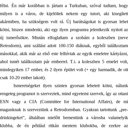
félni. Én már korábban is jártam a Turkuban, szóval tudtam, hogy 
milyen is a város, de kijelöltek nekem egy tutort, aki kisegített 
akármiben, ha szükségem volt rá. Új barátságokat is gyorsan lehet 
kötni, hiszen mindenki, aki egy ilyen programra jelentkezik nyitott az 
új ismerősökre. Miután elfoglaltam a szobám a koleszben (neve 
Retrodorm), ami szállást adott 100-150 diáknak, egyből találkoztam 
másokkal, akik már az első este felhívtak az egyik emeletre kártyázni, 
ahol ismét találkoztam pár emberrel. T.i. a koleszben 5 emelet volt, 
mindegyiken 17 ember, és 2 ilyen épület volt (+ egy harmadik, de ott 
csak 10-20 ember lakott). 
Ismeretségeket ilyen szinten gyorsan lehetett kötni, nálunk 
rengeteg programot is szerveztek, mind egyetemi szervek, így az ottani 
ESN vagy a CIA (Committee for International Affairs), de mi 
magunknak is szerveztünk a Retrodormban. Gyakran tartottunk „pre-
drinkingeket”, általában mielőtt bementünk a városba valamelyik 
klubba, de én például ritkán mentem klubokba, de ezekre az 